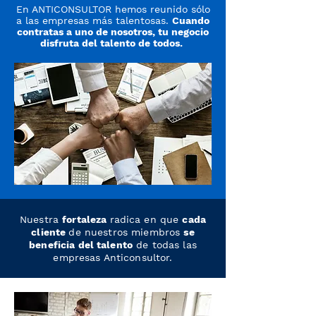
En ANTICONSULTOR hemos reunido sólo
a las empresas más talentosas.
Cuando
contratas a uno de nosotros, tu negocio
disfruta del talento de todos.
Nuestra
fortaleza
radica en que
cada
cliente
de nuestros miembros
se
beneficia del talento
de todas las
empresas Anticonsultor.